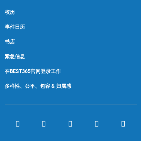
校历
事件日历
书店
紧急信息
在BEST365官网登录工作
多样性、公平、包容 & 归属感
脸谱网
推特
LinkedIN
Instagram
You