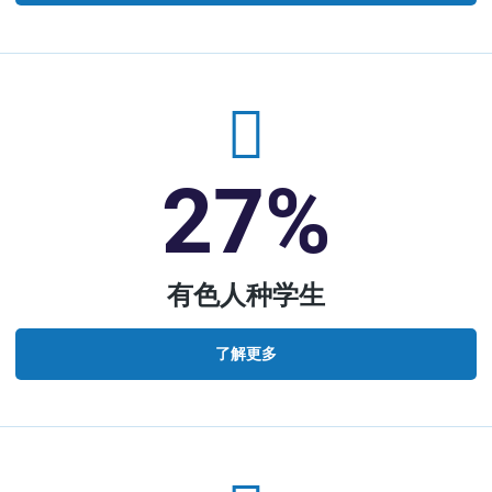
27%
有色人种学生
了解更多