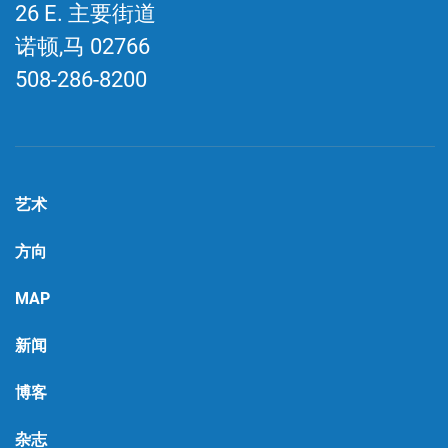
26 E. 主要街道
诺顿,马
02766
508-286-8200
艺术
方向
MAP
新闻
博客
杂志